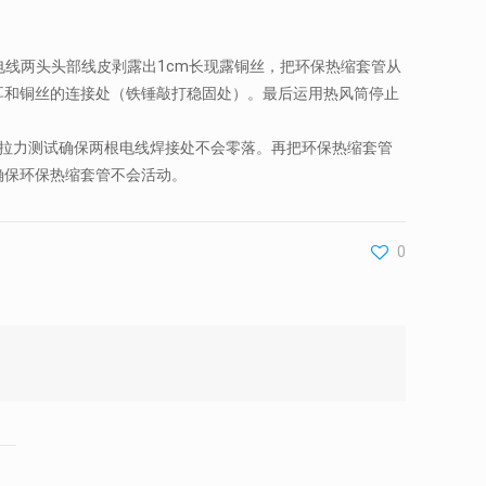
电线两头头部线皮剥露出1cm长现露铜丝，把环保热缩套管从
耳和铜丝的连接处（铁锤敲打稳固处）。最后运用热风筒停止
做拉力测试确保两根电线焊接处不会零落。再把环保热缩套管
确保环保热缩套管不会活动。
0