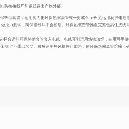
护,防御接线耳和铜丝露出产物外部。
环保热缩套管，运用剪刀把环保热缩套管统一剪成4cm长度,运用剥线钳把
手做拉力测试，确保接线耳不会松动。环保热缩套管推至完整包裹住接线
先选择合适的环保热缩套管套入电线，电线开剥运用烙铁加焊，在用两手
开剥铜丝不露出名义。最后运用热风枪停止加热，使环保热缩套管熔缩，